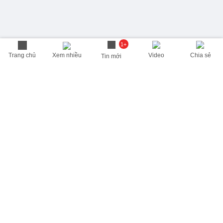
1+
Trang chủ
Xem nhiều
Video
Chia sẻ
Tin mới
THÔNG TIN HỮU ÍCH
Cập nhật nhanh các thông tin được quan tâm mỗi ngày