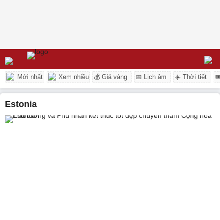
Mới nhất
Xem nhiều
💰 Giá vàng
📅 Lịch âm
☀️ Thời tiết

Estonia