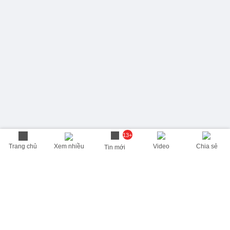
13+
Trang chủ
Xem nhiều
Video
Chia sẻ
Tin mới