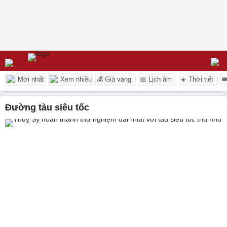
Mới nhất
Xem nhiều
💰 Giá vàng
📅 Lịch âm
☀️ Thời tiết

đường tàu siêu tốc