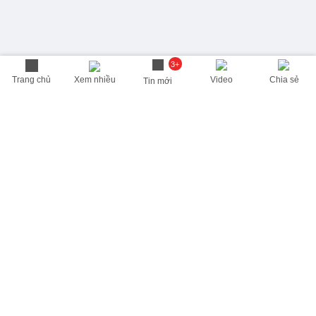
3+
Trang chủ
Xem nhiều
Video
Chia sẻ
Tin mới
THÔNG TIN HỮU ÍCH
Cập nhật nhanh các thông tin được quan tâm mỗi ngày