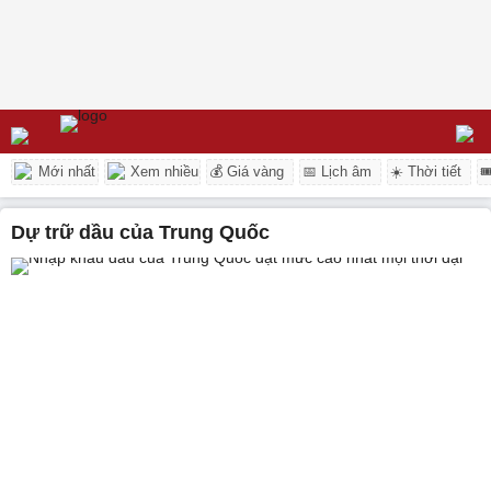
Mới nhất
Xem nhiều
💰 Giá vàng
📅 Lịch âm
☀️ Thời tiết

dự trữ dầu của Trung Quốc