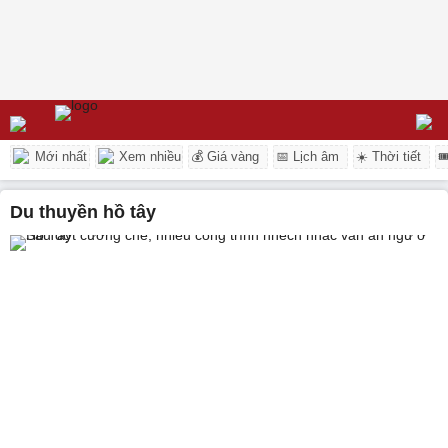
Mới nhất
Xem nhiều
💰 Giá vàng
📅 Lịch âm
☀️ Thời tiết

du thuyền hồ tây