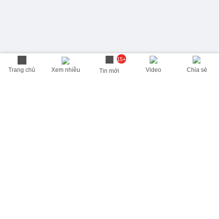
15+
Trang chủ
Xem nhiều
Video
Chia sẻ
Tin mới
THÔNG TIN HỮU ÍCH