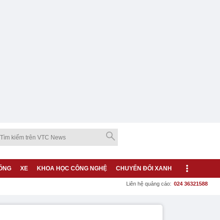
ỐNG
XE
KHOA HỌC CÔNG NGHỆ
CHUYỂN ĐỔI XANH
Liên hệ quảng cáo:
024 36321588