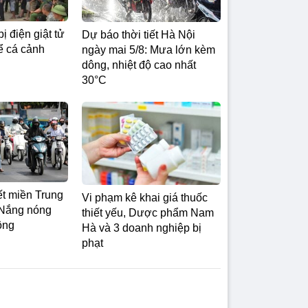
ị điện giật tử
Dự báo thời tiết Hà Nội
ể cá cảnh
ngày mai 5/8: Mưa lớn kèm
dông, nhiệt độ cao nhất
30°C
ết miền Trung
Vi phạm kê khai giá thuốc
 Nắng nóng
thiết yếu, Dược phẩm Nam
ông
Hà và 3 doanh nghiệp bị
phạt