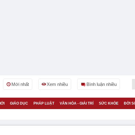
Mới nhất
Xem nhiều
Bình luận nhiều
IỚI
GIÁO DỤC
PHÁP LUẬT
VĂN HÓA - GIẢI TRÍ
SỨC KHỎE
ĐỜI S