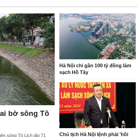
Hà Nội chi gần 100 tỷ đồng làm
sạch Hồ Tây
hai bờ sông Tô
Chủ tịch Hà Nội lệnh phải 'hồi
bên sông Tô Lịch dịp 71