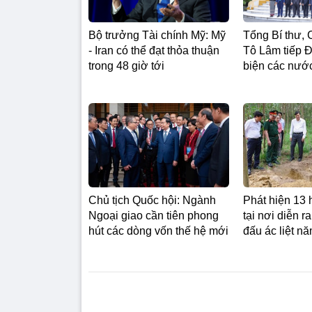
Bộ trưởng Tài chính Mỹ: Mỹ
Tổng Bí thư, 
- Iran có thể đạt thỏa thuận
Tô Lâm tiếp Đ
trong 48 giờ tới
biện các nư
Chủ tịch Quốc hội: Ngành
Phát hiện 13 hà
Ngoại giao cần tiên phong
tại nơi diễn r
hút các dòng vốn thế hệ mới
đấu ác liệt n