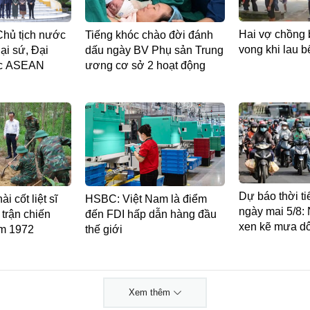
Hai vợ chồng b
Chủ tịch nước
Tiếng khóc chào đời đánh
vong khi lau b
ại sứ, Đại
dấu ngày BV Phụ sản Trung
ớc ASEAN
ương cơ sở 2 hoạt động
Dự báo thời ti
i cốt liệt sĩ
HSBC: Việt Nam là điểm
ngày mai 5/8:
a trận chiến
đến FDI hấp dẫn hàng đầu
xen kẽ mưa d
ăm 1972
thế giới
Xem thêm