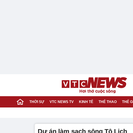
THỜI SỰ
VTC NEWS TV
KINH TẾ
THỂ THAO
THẾ G
dự án làm sạch sông Tô Lịch