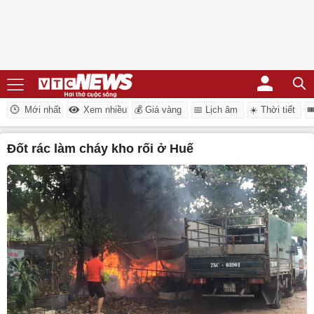
Mới nhất
Xem nhiều
💰 Giá vàng
📅 Lịch âm
☀️ Thời tiết

đốt rác làm cháy kho rối ở Huế