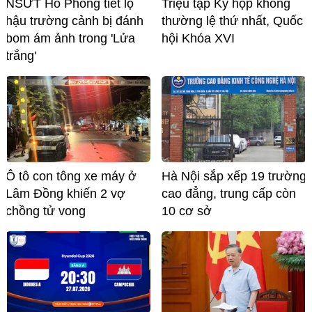
NSƯT Hồ Phong tiết lộ
Triệu tập Kỳ họp không
hậu trường cảnh bị đánh
thường lệ thứ nhất, Quốc
bom ám ảnh trong 'Lửa
hội Khóa XVI
trắng'
Ô tô con tông xe máy ở
Hà Nội sắp xếp 19 trường
Lâm Đồng khiến 2 vợ
cao đẳng, trung cấp còn
chồng tử vong
10 cơ sở