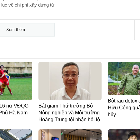
lục về chi phí xây dựng từ
Xem thêm
Bột rau detox 
 U16 nữ VĐQG
Bắt giam Thứ trưởng Bộ
Hữu Công quản
 Phú Hà Nam
Nông nghiệp và Môi trường
hủy
Hoàng Trung tội nhận hối lộ