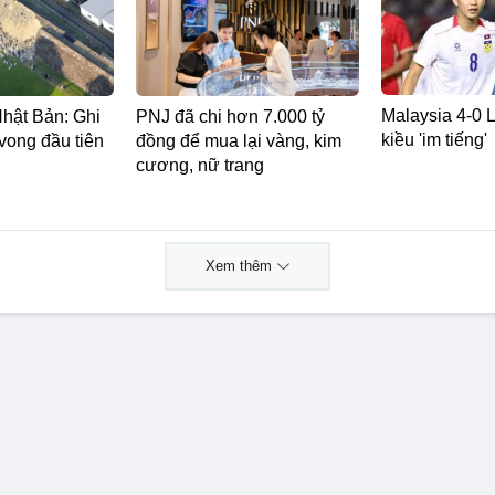
Malaysia 4-0 L
Nhật Bản: Ghi
PNJ đã chi hơn 7.000 tỷ
kiều 'im tiếng'
vong đầu tiên
đồng để mua lại vàng, kim
cương, nữ trang
Xem thêm