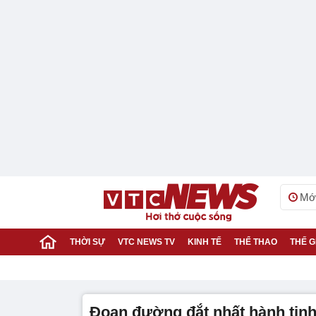
Mới
THỜI SỰ
VTC NEWS TV
KINH TẾ
THỂ THAO
THẾ G
đoạn đường đắt nhất hành tin