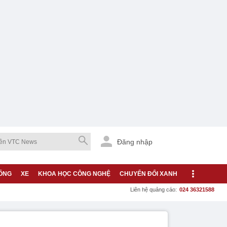
Đăng nhập
ỐNG
XE
KHOA HỌC CÔNG NGHỆ
CHUYỂN ĐỔI XANH
Liên hệ quảng cáo:
024 36321588