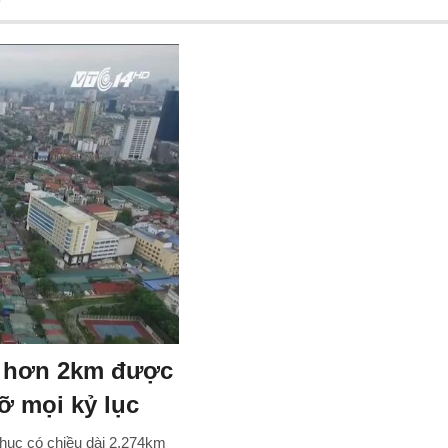
i hơn 2km được
ỡ mọi kỷ lục
hục có chiều dài 2,274km