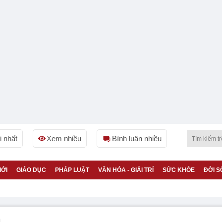
 nhất
Xem nhiều
Bình luận nhiều
IỚI
GIÁO DỤC
PHÁP LUẬT
VĂN HÓA - GIẢI TRÍ
SỨC KHỎE
ĐỜI S
h