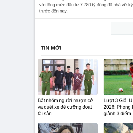
với tổng mức đầu tư 7.780 tỷ đồng đã phá vỡ kỷ 
trước đến nay.
TIN MỚI
Bắt nhóm người mượn cớ
Lượt 3 Giải
va quệt xe để cưỡng đoạt
2026: Phong
tài sản
giành 3 điểm