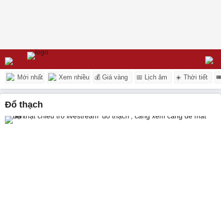
Mới nhất
Xem nhiều
💰 Giá vàng
📅 Lịch âm
☀️ Thời tiết

đổ thạch