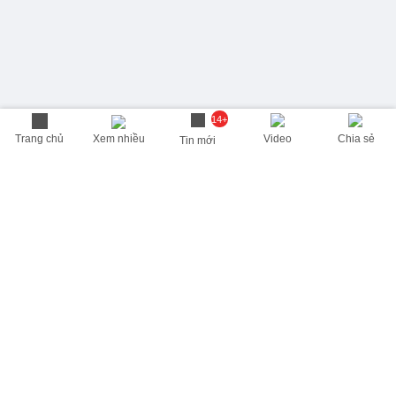
14+
Trang chủ
Xem nhiều
Video
Chia sẻ
Tin mới