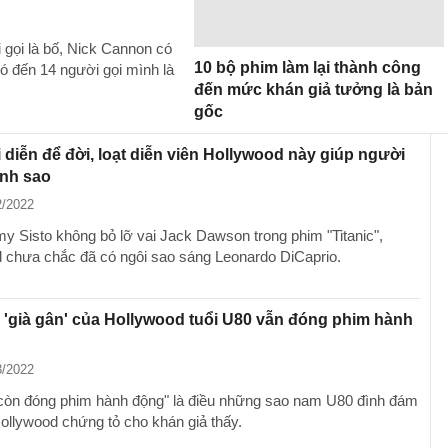
 gọi là bố, Nick Cannon có
10 bộ phim làm lại thành công
ó đến 14 người gọi mình là
đến mức khán giả tưởng là bản
gốc
i diễn để đời, loạt diễn viên Hollywood này giúp người
ành sao
2/2022
y Sisto không bỏ lỡ vai Jack Dawson trong phim "Titanic",
 chưa chắc đã có ngôi sao sáng Leonardo DiCaprio.
 'già gân' của Hollywood tuổi U80 vẫn đóng phim hành
3/2022
còn đóng phim hành động" là điều những sao nam U80 đình đám
ollywood chứng tỏ cho khán giả thấy.