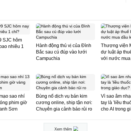
99 SJC hôm
Hành động thú vị của Đình
Thượng viện 
bao nhiêu 1
Bắc sau cú đúp vào lưới
dự luật áp thu
Campuchia
với nước mua
 mạo sao nhí
Bùng nổ dịch vụ bán kim
Vì sao âm nhạ
đóng phim giờ
cương online, ship tận nơi:
tay là 'liều thu
hanh Sơn
Chuyên gia cảnh báo rủi ro
cho AI trong g
Xem thêm