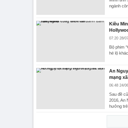
ngành công
Kiều Min
Hollywo
07:20 28/0
Bộ phim “
hé lộ khá
An Nguy 
mạng xã
06:48 24/0
Sau đề cử
2016, An N
hưởng trên