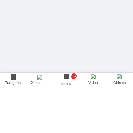
15+
Trang chủ
Xem nhiều
Video
Chia sẻ
Tin mới