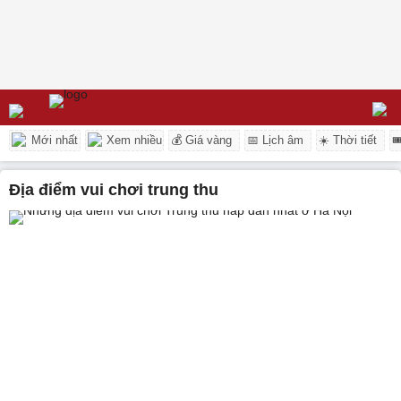
Mới nhất
Xem nhiều
💰 Giá vàng
📅 Lịch âm
☀️ Thời tiết

địa điểm vui chơi trung thu