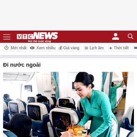
Mới nhất
Xem nhiều
💰 Giá vàng
📅 Lịch âm
☀️ Thời tiết

đi nước ngoài