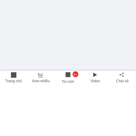
5+
Trang chủ
Xem nhiều
Video
Chia sẻ
Tin mới