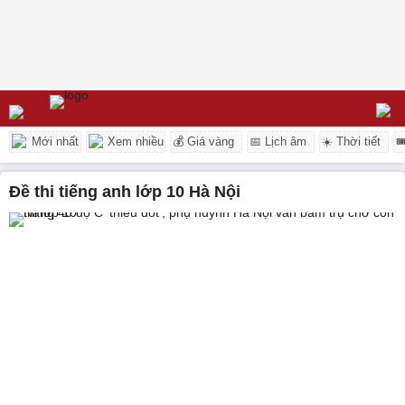
Mới nhất
Xem nhiều
💰 Giá vàng
📅 Lịch âm
☀️ Thời tiết

đề thi tiếng anh lớp 10 Hà Nội