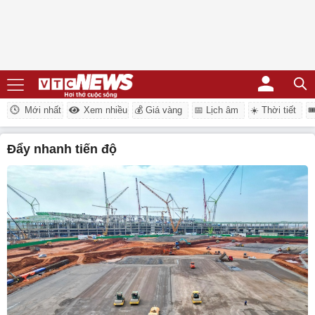
Mới nhất
Xem nhiều
💰 Giá vàng
📅 Lịch âm
☀️ Thời tiết

đẩy nhanh tiến độ