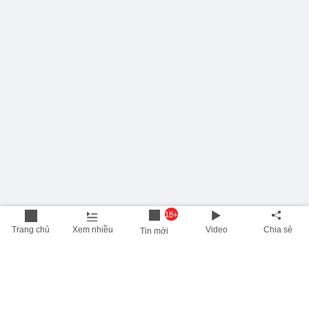
18+
Trang chủ
Xem nhiều
Video
Chia sẻ
Tin mới