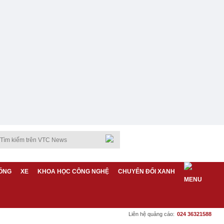
ỐNG
XE
KHOA HỌC CÔNG NGHỆ
CHUYỂN ĐỔI XANH
Liên hệ quảng cáo:
024 36321588