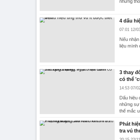
những thó
4 dấu hi
07:01 12/0
Nếu nhận 
liệu mình 
3 thay đ
có thể '
14:53 07/0
Dấu hiệu đ
những sự 
thể mắc u
Phát hiệ
tra vú t
20:15 22/1