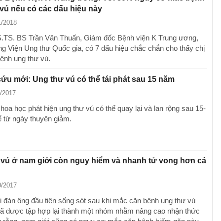
vú nếu có các dấu hiệu này
1/2018
TS. BS Trần Văn Thuấn, Giám đốc Bệnh viện K Trung ương,
ng Viện Ung thư Quốc gia, có 7 dấu hiệu chắc chắn cho thấy chị
nh ung thư vú.
ứu mới: Ung thư vú có thể tái phát sau 15 năm
1/2017
hoa học phát hiện ung thư vú có thể quay lại và lan rộng sau 15-
 từ ngày thuyên giảm.
vú ở nam giới còn nguy hiểm và nhanh tử vong hơn cả
0/2017
 đàn ông đầu tiên sống sót sau khi mắc căn bệnh ung thư vú
ã được tập hợp lại thành một nhóm nhằm nâng cao nhận thức