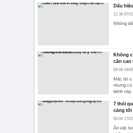
Dấu hiệ
12:38 07/1
Những dấu
Không ch
cần can 
09:09 24/0
Mặc dù u 
nhưng có 
bệnh này.
7 thói q
càng tốt
09:04 17/0
Ăn vặt, lư