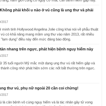
 rằng, nam giới cũng có nguy cơ mắc căn bệnh hiếm gặp này.
 Không phải khối u nào ở vú cũng là ung thư và phải
9/2017
 minh tinh Hollywood Angelina Jolie công khai nói về phẫu thuật
 vú có khả năng mang mầm ung thư vào năm 2013, rất nhiều
 "lạm dụng" điều này đến mức đáng báo động.
tàn nhang trên ngực, phát hiện bệnh nguy hiểm này
5/2017
ữ 35 tuổi người Mỹ mắc một dạng ung thư vú rất hiếm gặp và
 thành công nhờ phát hiện sớm các nốt bất thường trên ngực.
ung thư vú, phụ nữ ngoài 20 cần coi chừng!
4/2017
ú là căn bệnh vô cùng nguy hiểm và là tác nhân gây tử vong