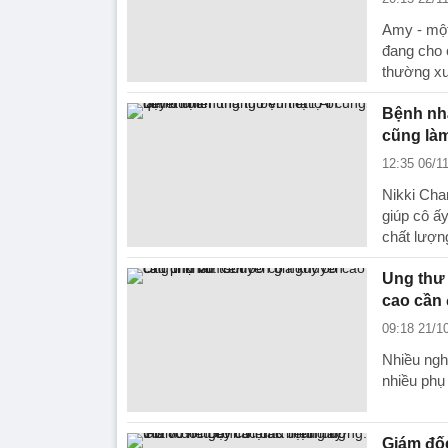
Amy - một
đang cho 
thường x
Bệnh nhâ
cũng là
12:35 06/1
Nikki Cha
giúp cô ấ
chất lượn
Ung thư 
cao cần
09:18 21/1
Nhiều ngh
nhiều phụ 
Giám đố