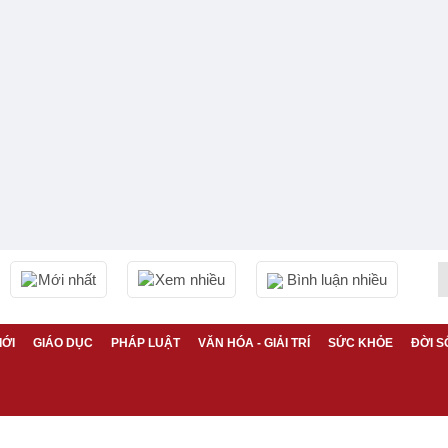
Mới nhất
Xem nhiều
Bình luận nhiều
IỚI
GIÁO DỤC
PHÁP LUẬT
VĂN HÓA - GIẢI TRÍ
SỨC KHỎE
ĐỜI S