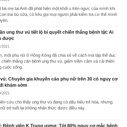
 bà mẹ tại Anh đã phát hiện một khối u trên ngực của mình khi
con trai bú sữa, cô kêu gọi mọi người phải kiểm tra cơ thể mình
uyên.
n ung thư vú tiết lộ bí quyết chiến thắng bệnh tật: Ai
m được
1/2021
n, một phụ nữ ở Hồng Kông đã chia sẻ về cách mà tập thể dục
y chiến thắng căn bệnh ung thư vú, giảm trầm cảm và cải thiện
g cuộc sống.
vú: Chuyên gia khuyến cáo phụ nữ trên 30 có nguy cơ
 đi khám sớm
0/2021
iên cứu cho thấy ung thư vú đang có dấu hiệu trẻ hóa, nhưng
nữ trẻ tuổi lại không nhận thức được điều này.
c Bệnh viện K Trung ương: Tới 80% nguy cơ mắc bệnh