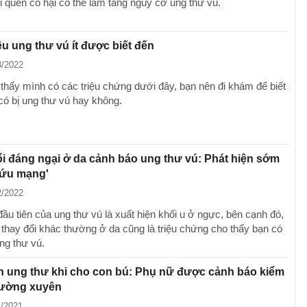
i quen có hại có thể làm tăng nguy cơ ung thư vú.
ệu ung thư vú ít được biết đến
3/2022
thấy mình có các triệu chứng dưới đây, bạn nên đi khám để biết
có bị ung thư vú hay không.
ổi đáng ngại ở da cảnh báo ung thư vú: Phát hiện sớm
cứu mạng'
2/2022
ầu tiên của ung thư vú là xuất hiện khối u ở ngực, bên cạnh đó,
thay đổi khác thường ở da cũng là triệu chứng cho thấy bạn có
ng thư vú.
n ung thư khi cho con bú: Phụ nữ được cảnh báo kiểm
hường xuyên
1/2021