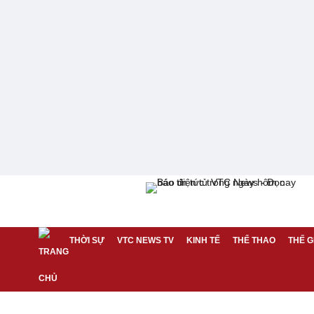
THỜI SỰ
VTC NEWS TV
KINH TẾ
THỂ THAO
THẾ G