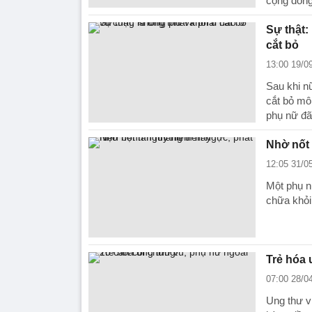
cộng đồng
Sự thật:
cắt bỏ
13:00 19/0
Sau khi nữ
cắt bỏ mô
phụ nữ đã
Nhờ nốt 
12:05 31/0
Một phụ n
chữa khỏi
Trẻ hóa 
07:00 28/0
Ung thư v