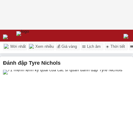
Mới nhất
Xem nhiều
💰 Giá vàng
📅 Lịch âm
☀️ Thời tiết

đánh đập Tyre Nichols