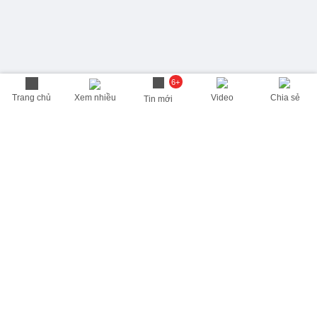
6+
Trang chủ
Xem nhiều
Video
Chia sẻ
Tin mới
THÔNG TIN HỮU ÍCH