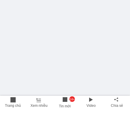
14+
Trang chủ
Xem nhiều
Video
Chia sẻ
Tin mới