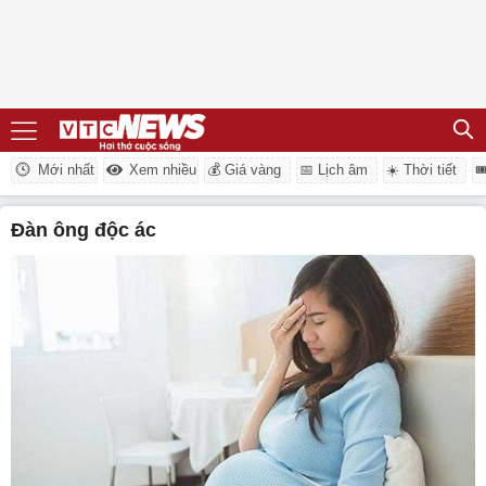
Mới nhất
Xem nhiều
💰 Giá vàng
📅 Lịch âm
☀️ Thời tiết

đàn ông độc ác