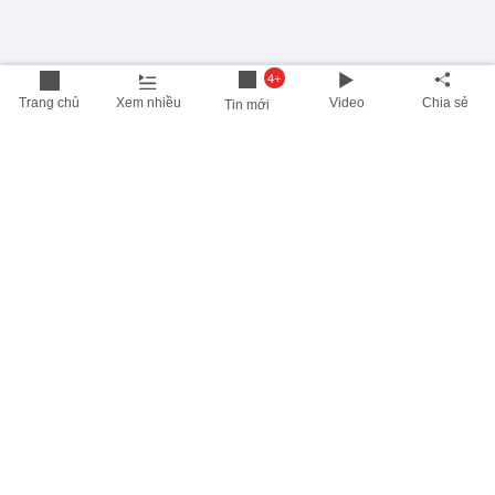
4+
Trang chủ
Xem nhiều
Video
Chia sẻ
Tin mới
THÔNG TIN HỮU ÍCH
Cập nhật nhanh các thông tin được quan tâm mỗi ngày