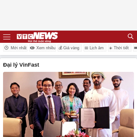
Mới nhất
Xem nhiều
💰 Giá vàng
📅 Lịch âm
☀️ Thời tiết

Đại lý VinFast