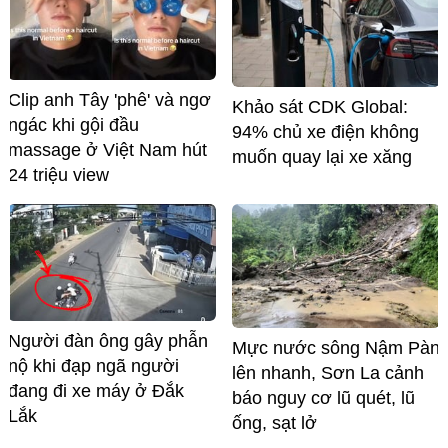
Clip anh Tây 'phê' và ngơ
Khảo sát CDK Global:
ngác khi gội đầu
94% chủ xe điện không
massage ở Việt Nam hút
muốn quay lại xe xăng
24 triệu view
Người đàn ông gây phẫn
Mực nước sông Nậm Pàn
nộ khi đạp ngã người
lên nhanh, Sơn La cảnh
đang đi xe máy ở Đắk
báo nguy cơ lũ quét, lũ
Lắk
ống, sạt lở