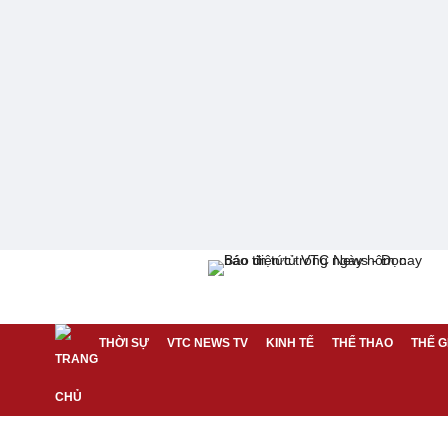
THỜI SỰ
VTC NEWS TV
KINH TẾ
THỂ THAO
THẾ G