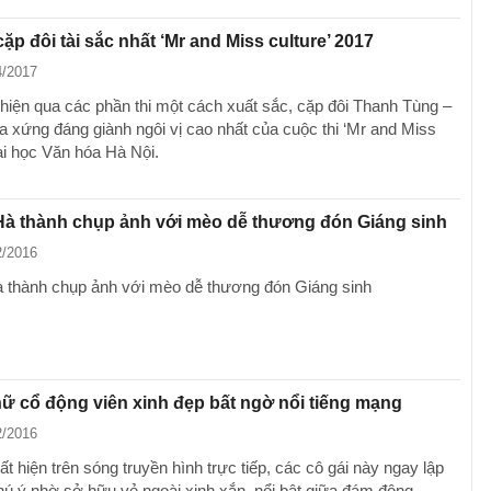
cặp đôi tài sắc nhất ‘Mr and Miss culture’ 2017
4/2017
ể hiện qua các phần thi một cách xuất sắc, cặp đôi Thanh Tùng –
 xứng đáng giành ngôi vị cao nhất của cuộc thi ‘Mr and Miss
ại học Văn hóa Hà Nội.
 Hà thành chụp ảnh với mèo dễ thương đón Giáng sinh
2/2016
Hà thành chụp ảnh với mèo dễ thương đón Giáng sinh
 cổ động viên xinh đẹp bất ngờ nổi tiếng mạng
2/2016
ất hiện trên sóng truyền hình trực tiếp, các cô gái này ngay lập
hú ý nhờ sở hữu vẻ ngoài xinh xắn, nổi bật giữa đám đông.