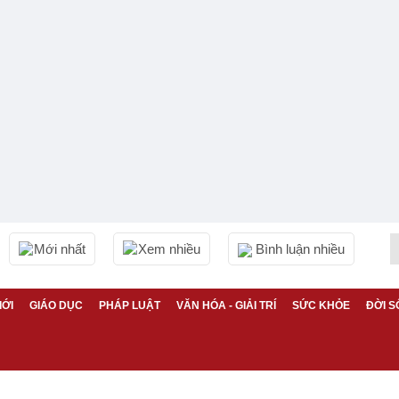
Mới nhất
Xem nhiều
Bình luận nhiều
IỚI
GIÁO DỤC
PHÁP LUẬT
VĂN HÓA - GIẢI TRÍ
SỨC KHỎE
ĐỜI S