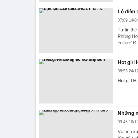
Lộ diện 
07:09 14/0
Tự tin th
Phùng Hoa
culture’ Đ
Hot girl
08:55 24/1
Hot girl 
Những nữ
09:46 10/1
Vô tình xu
tức gây c