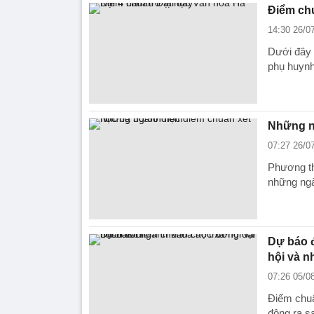
Điểm chu
14:30 26/0
Dưới đây 
phụ huynh
Những n
07:27 26/0
Phương th
những ngà
Dự báo đ
hội và n
07:26 05/0
Điểm chuẩ
động ra s