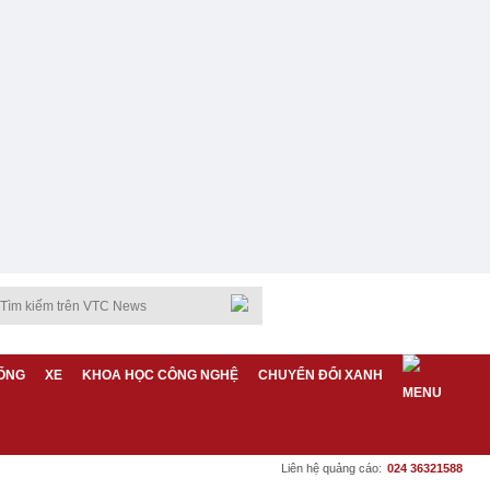
ỐNG
XE
KHOA HỌC CÔNG NGHỆ
CHUYỂN ĐỔI XANH
Liên hệ quảng cáo:
024 36321588