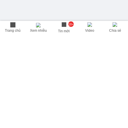
18+
Trang chủ
Xem nhiều
Video
Chia sẻ
Tin mới
THÔNG TIN HỮU ÍCH
Cập nhật nhanh các thông tin được quan tâm mỗi ngày