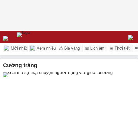
Mới nhất
Xem nhiều
💰 Giá vàng
📅 Lịch âm
☀️ Thời tiết

cường tráng