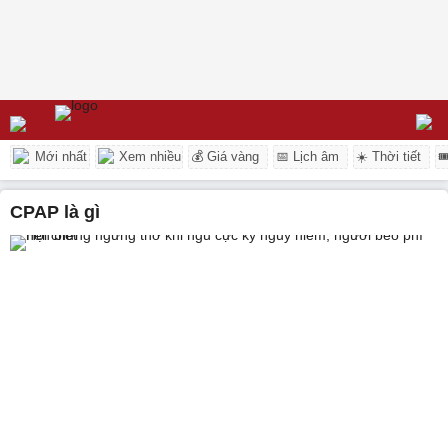
Mới nhất
Xem nhiều
💰 Giá vàng
📅 Lịch âm
☀️ Thời tiết

CPAP là gì