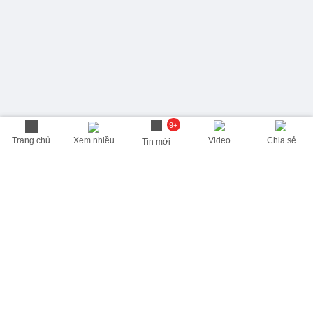
9+
Trang chủ
Xem nhiều
Video
Chia sẻ
Tin mới