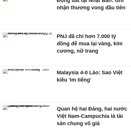
Động đất tại Nhật Bản: Ghi
nhận thương vong đầu tiên
PNJ đã chi hơn 7.000 tỷ
đồng để mua lại vàng, kim
cương, nữ trang
Malaysia 4-0 Lào: Sao Việt
kiều 'im tiếng'
Quan hệ hai Đảng, hai nước
Việt Nam-Campuchia là tài
sản chung vô giá ​