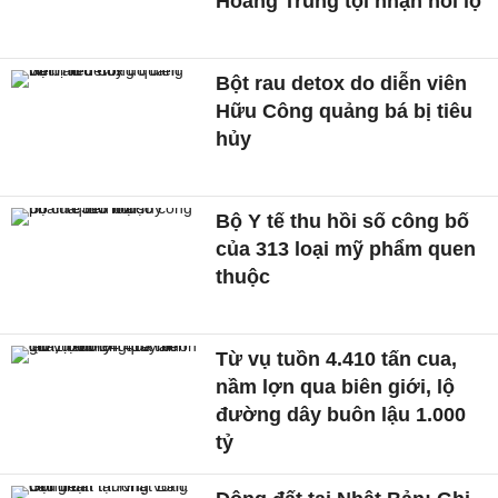
Hoàng Trung tội nhận hối lộ
Bột rau detox do diễn viên
Hữu Công quảng bá bị tiêu
hủy
Bộ Y tế thu hồi số công bố
của 313 loại mỹ phẩm quen
thuộc
Từ vụ tuồn 4.410 tấn cua,
nầm lợn qua biên giới, lộ
đường dây buôn lậu 1.000
tỷ