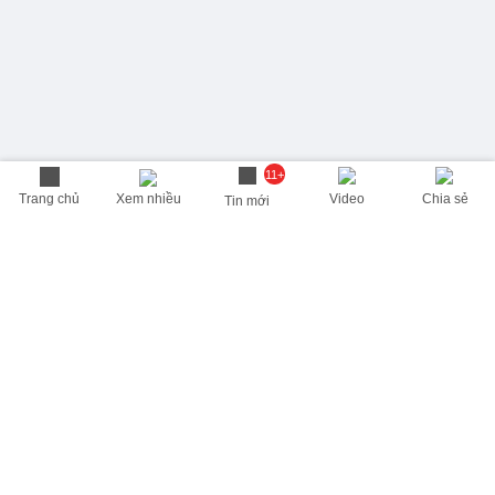
11+
Trang chủ
Xem nhiều
Video
Chia sẻ
Tin mới