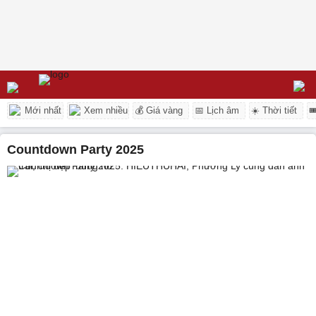
Mới nhất
Xem nhiều
💰 Giá vàng
📅 Lịch âm
☀️ Thời tiết

Countdown Party 2025