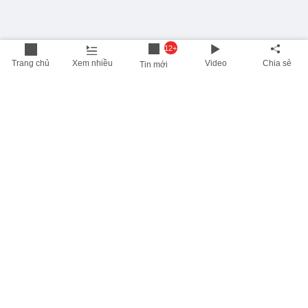
12+
Trang chủ
Xem nhiều
Video
Chia sẻ
Tin mới
THÔNG TIN HỮU ÍCH
Cập nhật nhanh các thông tin được quan tâm mỗi ngày