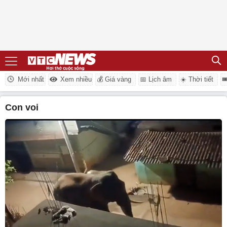
Mới nhất
Xem nhiều
💰 Giá vàng
📅 Lịch âm
☀️ Thời tiết

con voi