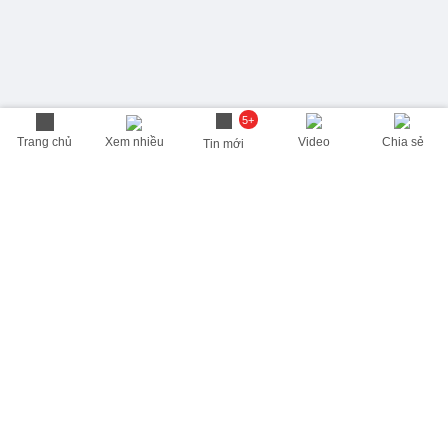
5+
Trang chủ
Xem nhiều
Video
Chia sẻ
Tin mới
THÔNG TIN HỮU ÍCH