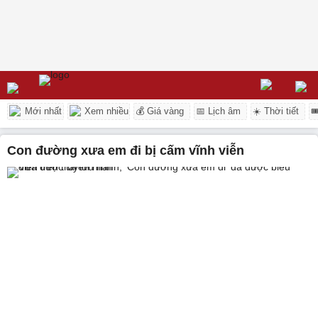
Mới nhất
Xem nhiều
💰 Giá vàng
📅 Lịch âm
☀️ Thời tiết

Con đường xưa em đi bị cấm vĩnh viễn