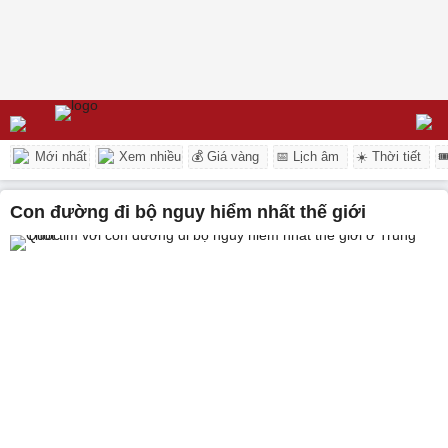
Mới nhất
Xem nhiều
💰 Giá vàng
📅 Lịch âm
☀️ Thời tiết

Con đường đi bộ nguy hiểm nhất thế giới