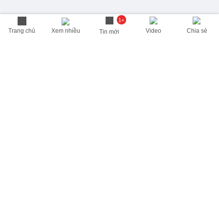
1+
Trang chủ
Xem nhiều
Video
Chia sẻ
Tin mới
THÔNG TIN HỮU ÍCH
Cập nhật nhanh các thông tin được quan tâm mỗi ngày
Lịch âm hôm nay