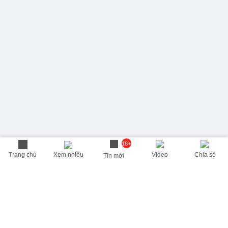
18+
Trang chủ
Xem nhiều
Video
Chia sẻ
Tin mới