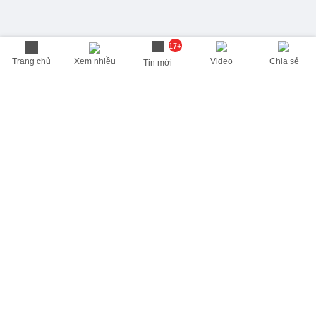
17+
Trang chủ
Xem nhiều
Video
Chia sẻ
Tin mới
THÔNG TIN HỮU ÍCH
Cập nhật nhanh các thông tin được quan tâm mỗi ngày