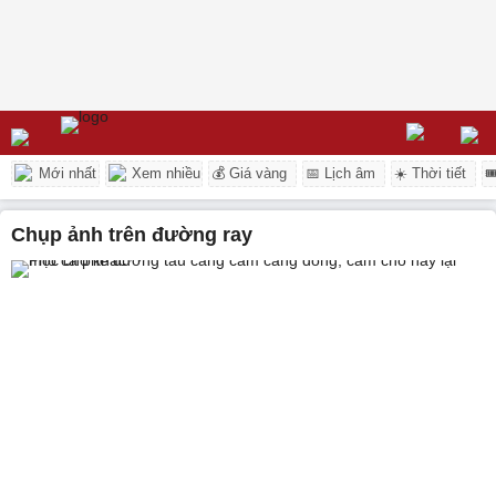
Mới nhất
Xem nhiều
💰 Giá vàng
📅 Lịch âm
☀️ Thời tiết

chụp ảnh trên đường ray