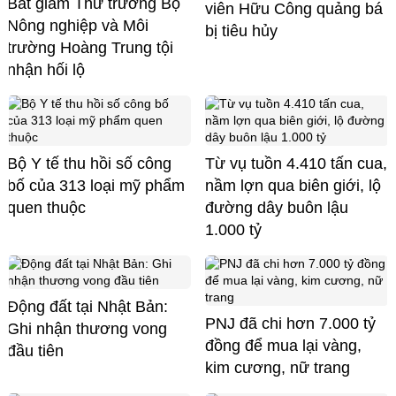
Bắt giam Thứ trưởng Bộ
viên Hữu Công quảng bá
Nông nghiệp và Môi
bị tiêu hủy
trường Hoàng Trung tội
nhận hối lộ
Bộ Y tế thu hồi số công
Từ vụ tuồn 4.410 tấn cua,
bố của 313 loại mỹ phẩm
nầm lợn qua biên giới, lộ
quen thuộc
đường dây buôn lậu
1.000 tỷ
Động đất tại Nhật Bản:
PNJ đã chi hơn 7.000 tỷ
Ghi nhận thương vong
đồng để mua lại vàng,
đầu tiên
kim cương, nữ trang