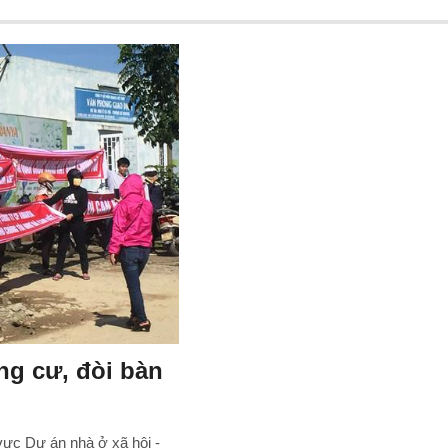
ng cư, đòi bàn
ực Dự án nhà ở xã hội -