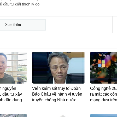
đầu tư giải thích lý do
Xem thêm
am nguyên
Viện kiểm sát truy tố Đoàn
Công nghệ 28/
 đầu tư xây
Bảo Châu về hành vi tuyên
ra mắt các côn
ình dân dụng
truyền chống Nhà nước
mạng dựa trên