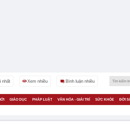
 nhất
Xem nhiều
Bình luận nhiều
IỚI
GIÁO DỤC
PHÁP LUẬT
VĂN HÓA - GIẢI TRÍ
SỨC KHỎE
ĐỜI S