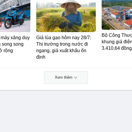
Bộ Công Thươ
e máy xăng duy
Giá lúa gạo hôm nay 28/7:
khung giá điện
ng song song
Thị trường trong nước đi
3.410,64 đồn
ở rộng
ngang, giá xuất khẩu ổn
định
Xem thêm