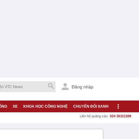
Đăng nhập
ỐNG
XE
KHOA HỌC CÔNG NGHỆ
CHUYỂN ĐỔI XANH
Liên hệ quảng cáo:
024 36321588