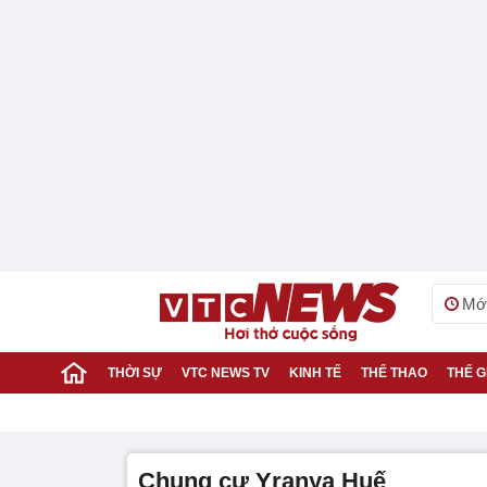
Mới
THỜI SỰ
VTC NEWS TV
KINH TẾ
THỂ THAO
THẾ G
chung cư Yranya Huế