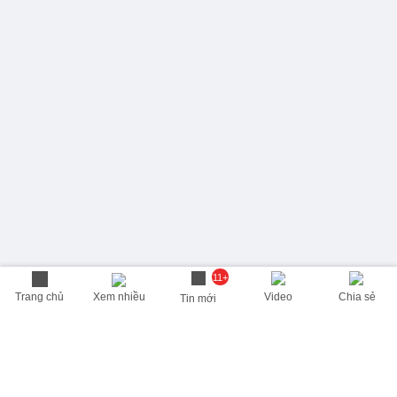
11+
Trang chủ
Xem nhiều
Video
Chia sẻ
Tin mới