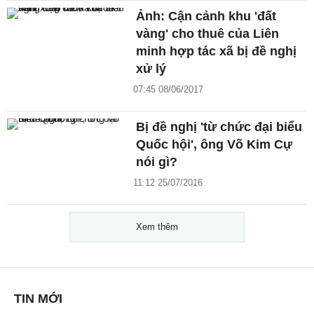
Ảnh: Cận cảnh khu 'đất
vàng' cho thuê của Liên
minh hợp tác xã bị đề nghị
xử lý
07:45 08/06/2017
Bị đề nghị 'từ chức đại biểu
Quốc hội', ông Võ Kim Cự
nói gì?
11:12 25/07/2016
Xem thêm
TIN MỚI