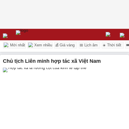
Mới nhất
Xem nhiều
💰 Giá vàng
📅 Lịch âm
☀️ Thời tiết

Chủ tịch Liên minh hợp tác xã Việt Nam