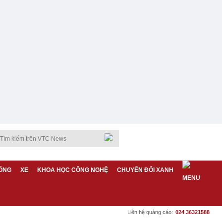
ỐNG
XE
KHOA HỌC CÔNG NGHỆ
CHUYỂN ĐỔI XANH
Liên hệ quảng cáo:
024 36321588