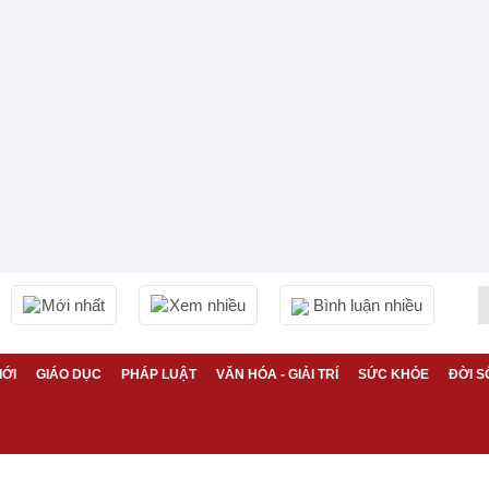
Mới nhất
Xem nhiều
Bình luận nhiều
IỚI
GIÁO DỤC
PHÁP LUẬT
VĂN HÓA - GIẢI TRÍ
SỨC KHỎE
ĐỜI S