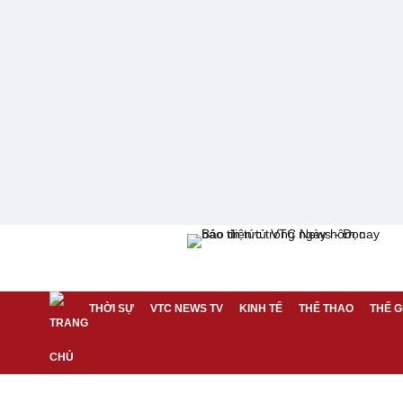
THỜI SỰ
VTC NEWS TV
KINH TẾ
THỂ THAO
THẾ G