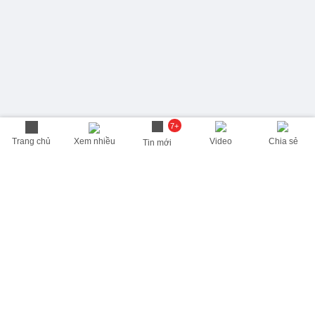
7+
Trang chủ
Xem nhiều
Video
Chia sẻ
Tin mới