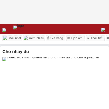
Mới nhất
Xem nhiều
💰 Giá vàng
📅 Lịch âm
☀️ Thời tiết

chó nhảy dù