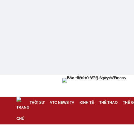
THỜI SỰ
VTC NEWS TV
KINH TẾ
THỂ THAO
THẾ G