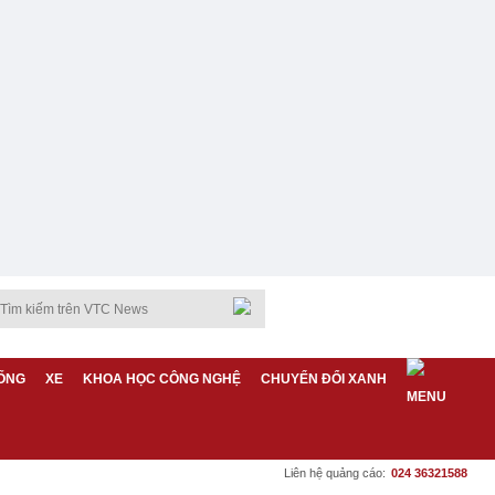
ỐNG
XE
KHOA HỌC CÔNG NGHỆ
CHUYỂN ĐỔI XANH
Liên hệ quảng cáo:
024 36321588