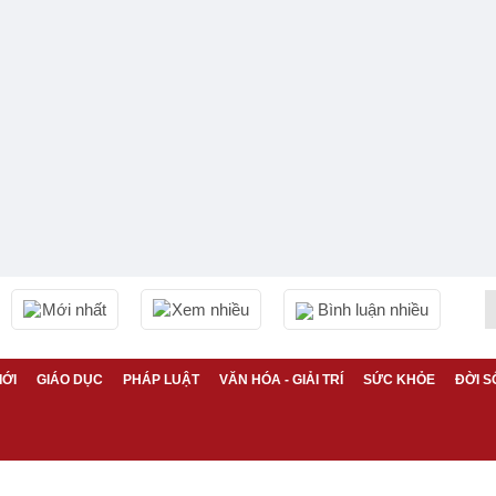
Mới nhất
Xem nhiều
Bình luận nhiều
IỚI
GIÁO DỤC
PHÁP LUẬT
VĂN HÓA - GIẢI TRÍ
SỨC KHỎE
ĐỜI S