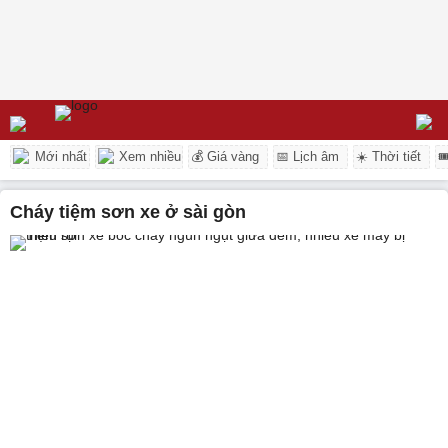
Mới nhất
Xem nhiều
💰 Giá vàng
📅 Lịch âm
☀️ Thời tiết

cháy tiệm sơn xe ở sài gòn