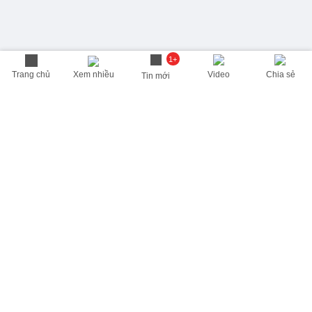
1+
Trang chủ
Xem nhiều
Video
Chia sẻ
Tin mới
THÔNG TIN HỮU ÍCH
Cập nhật nhanh các thông tin được quan tâm mỗi ngày