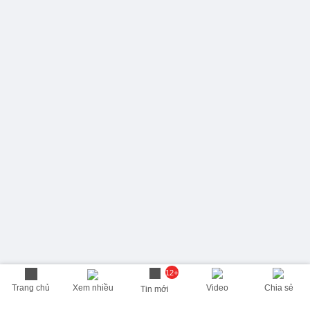
12+
Trang chủ
Xem nhiều
Video
Chia sẻ
Tin mới