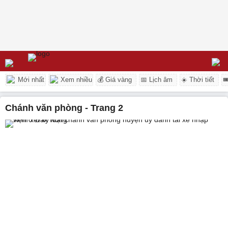
Mới nhất
Xem nhiều
💰 Giá vàng
📅 Lịch âm
☀️ Thời tiết

chánh văn phòng - Trang 2