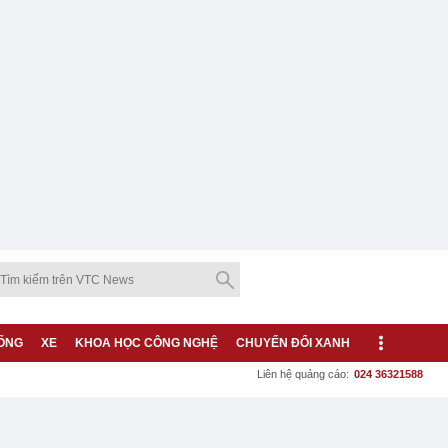
ỐNG
XE
KHOA HỌC CÔNG NGHỆ
CHUYỂN ĐỔI XANH
Liên hệ quảng cáo:
024 36321588