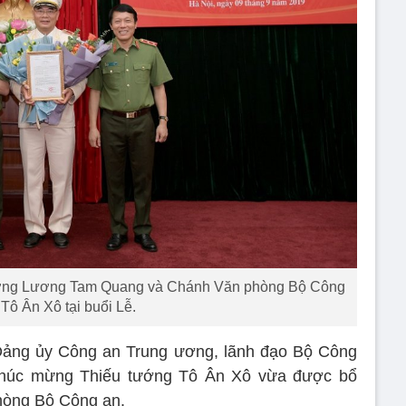
ưởng Lương Tam Quang và Chánh Văn phòng Bộ Công
Tô Ân Xô tại buổi Lễ.
t Đảng ủy Công an Trung ương, lãnh đạo Bộ Công
chúc mừng Thiếu tướng Tô Ân Xô vừa được bổ
hòng Bộ Công an.