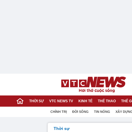
THỜI SỰ
VTC NEWS TV
KINH TẾ
THỂ THAO
THẾ G
CHÍNH TRỊ
ĐỜI SỐNG
TIN NÓNG
XÂY DỰN
Thời sự