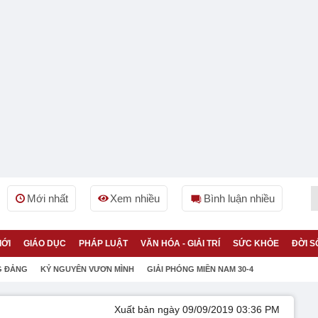
Mới nhất
Xem nhiều
Bình luận nhiều
IỚI
GIÁO DỤC
PHÁP LUẬT
VĂN HÓA - GIẢI TRÍ
SỨC KHỎE
ĐỜI S
G ĐẢNG
KỶ NGUYÊN VƯƠN MÌNH
GIẢI PHÓNG MIỀN NAM 30-4
Xuất bản ngày 09/09/2019 03:36 PM