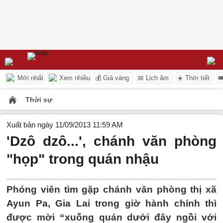
Mới nhất
Xem nhiều
💰 Giá vàng
📅 Lịch âm
☀️ Thời tiết

Thời sự
Xuất bản ngày 11/09/2013 11:59 AM
'Dzô dzô...', chánh văn phòng
"họp" trong quán nhậu
Phóng viên tìm gặp chánh văn phòng thị xã
Ayun Pa, Gia Lai trong giờ hành chính thì
được mời “xuống quán dưới đây ngồi với