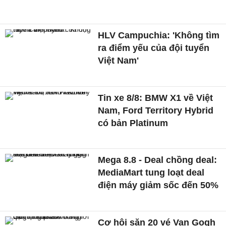
HLV Campuchia: 'Không tìm
ra điểm yếu của đội tuyển
Việt Nam'
Tin xe 8/8: BMW X1 về Việt
Nam, Ford Territory Hybrid
có bản Platinum
Mega 8.8 - Deal chồng deal:
MediaMart tung loạt deal
điện máy giảm sốc đến 50%
Cơ hội săn 20 vé Van Gogh