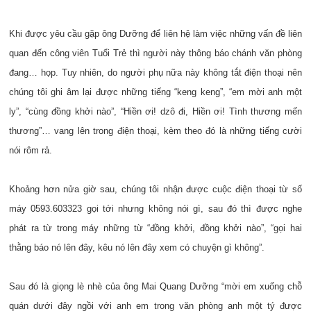
Khi được yêu cầu gặp ông Dưỡng để liên hệ làm việc những vấn đề liên
quan đến công viên Tuổi Trẻ thì người này thông báo chánh văn phòng
đang… họp. Tuy nhiên, do người phụ nữa này không tắt điện thoại nên
chúng tôi ghi âm lại được những tiếng “keng keng”, “em mời anh một
ly”, “cùng đồng khởi nào”, “Hiền ơi! dzô đi, Hiền ơi! Tình thương mến
thương”… vang lên trong điện thoại, kèm theo đó là những tiếng cười
nói rôm rả.
Khoảng hơn nửa giờ sau, chúng tôi nhận được cuộc điện thoại từ số
máy 0593.603323 gọi tới nhưng không nói gì, sau đó thì được nghe
phát ra từ trong máy những từ “đồng khởi, đồng khởi nào”, “gọi hai
thằng báo nó lên đây, kêu nó lên đây xem có chuyện gì không”.
Sau đó là giọng lè nhè của ông Mai Quang Dưỡng “mời em xuống chỗ
quán dưới đây ngồi với anh em trong văn phòng anh một tý được