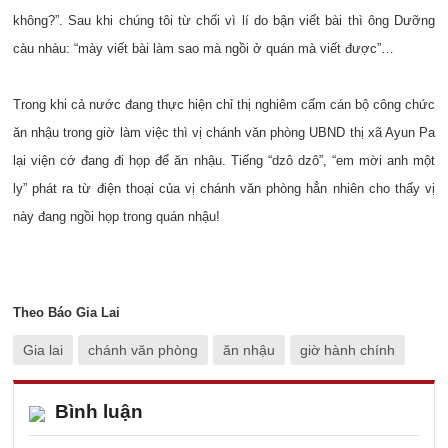
không?”. Sau khi chúng tôi từ chối vì lí do bận viết bài thì ông Dưỡng
càu nhàu: “mày viết bài làm sao mà ngồi ở quán mà viết được”…
Trong khi cả nước đang thực hiện chỉ thị nghiêm cấm cán bộ công chức
ăn nhậu trong giờ làm việc thì vị chánh văn phòng
UBND thị xã Ayun Pa
lại viện cớ
đang đi họp để ăn nhậu. Tiếng “dzô dzô”, “em mời anh một
ly” phát ra từ điện thoại của vị chánh văn phòng hẳn nhiên cho thấy vị
này đang ngồi họp trong quán nhậu!
Theo Báo Gia Lai
Gia lai
chánh văn phòng
ăn nhậu
giờ hành chính
Bình luận