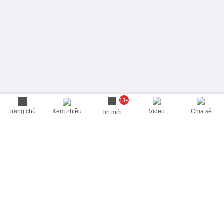
13+
Trang chủ
Xem nhiều
Video
Chia sẻ
Tin mới