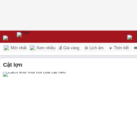
Mới nhất
Xem nhiều
💰 Giá vàng
📅 Lịch âm
☀️ Thời tiết

cật lợn