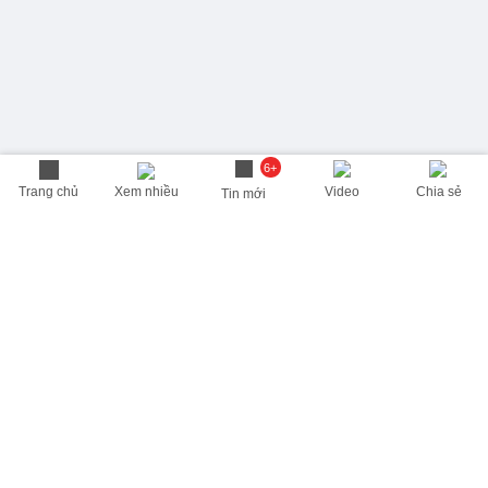
6+
Trang chủ
Xem nhiều
Video
Chia sẻ
Tin mới