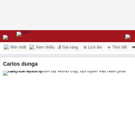
Mới nhất
Xem nhiều
💰 Giá vàng
📅 Lịch âm
☀️ Thời tiết

carlos dunga