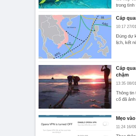
trong tình
Cáp quan
10:17 27/0
Đúng dự k
lịch, kết 
Cáp quan
chậm
13:35 08/0
Thông tin
cố đã ảnh
Mẹo vào 
11:24 16/0