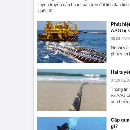
tuyến truyền dẫn hoàn toàn trên đất liền đầu tiên
quốc tế.
Phát hiệ
APG bị k
08:04 22/0
Ngoài việ
phát sinh
Hai tuy
07:29 02/0
Thông tin
và AAG cù
ảnh hưởn
Cáp quan
gì?