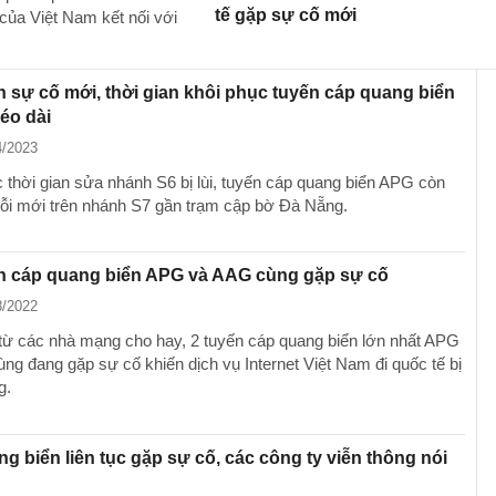
tế gặp sự cố mới
 của Việt Nam kết nối với
n sự cố mới, thời gian khôi phục tuyến cáp quang biển
éo dài
4/2023
c thời gian sửa nhánh S6 bị lùi, tuyến cáp quang biển APG còn
 lỗi mới trên nhánh S7 gần trạm cập bờ Đà Nẵng.
ến cáp quang biển APG và AAG cùng gặp sự cố
8/2022
 từ các nhà mạng cho hay, 2 tuyến cáp quang biển lớn nhất APG
ng đang gặp sự cố khiến dịch vụ Internet Việt Nam đi quốc tế bị
g.
g biển liên tục gặp sự cố, các công ty viễn thông nói