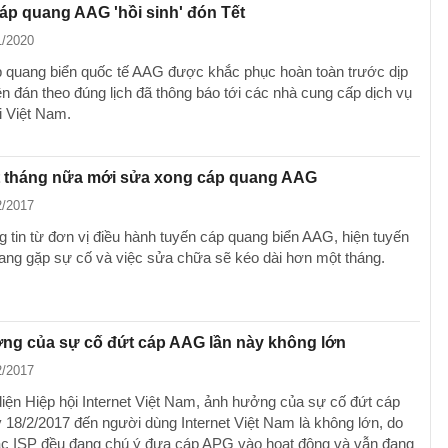
áp quang AAG 'hồi sinh' đón Tết
1/2020
 quang biển quốc tế AAG được khắc phục hoàn toàn trước dịp
n đán theo đúng lịch đã thông báo tới các nhà cung cấp dịch vụ
ại Việt Nam.
 tháng nữa mới sửa xong cáp quang AAG
2/2017
g tin từ đơn vị điều hành tuyến cáp quang biển AAG, hiện tuyến
ang gặp sự cố và việc sửa chữa sẽ kéo dài hơn một tháng.
ng của sự cố đứt cáp AAG lần này không lớn
2/2017
diện Hiệp hội Internet Việt Nam, ảnh hưởng của sự cố đứt cáp
18/2/2017 đến người dùng Internet Việt Nam là không lớn, do
ác ISP đều đang chú ý đưa cáp APG vào hoạt động và vẫn đang