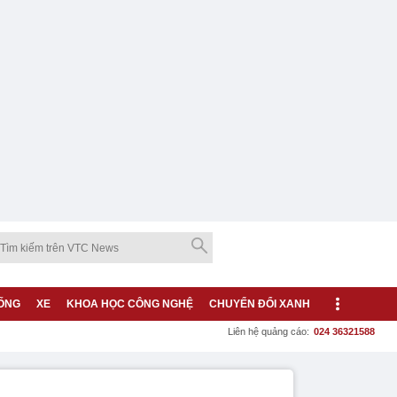
ỐNG
XE
KHOA HỌC CÔNG NGHỆ
CHUYỂN ĐỔI XANH
Liên hệ quảng cáo:
024 36321588