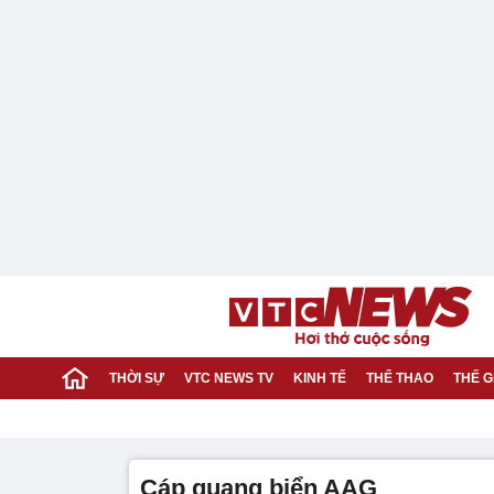
THỜI SỰ
VTC NEWS TV
KINH TẾ
THỂ THAO
THẾ G
cáp quang biển AAG