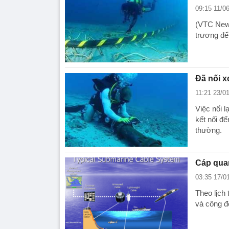
09:15 11/0
(VTC News
trương để
Đã nối 
11:21 23/0
Việc nối l
kết nối đ
thường.
Cáp qua
03:35 17/0
Theo lịch 
và công đ