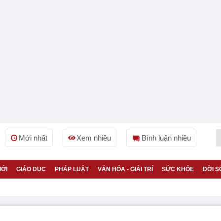
Mới nhất
Xem nhiều
Bình luận nhiều
IỚI
GIÁO DỤC
PHÁP LUẬT
VĂN HÓA - GIẢI TRÍ
SỨC KHỎE
ĐỜI S