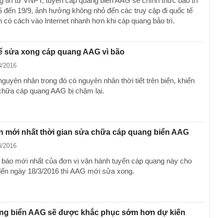
g tin từ VNPT, tuyến cáp quang biển AAG sẽ chính thức bảo trì
5 đến 19/9, ảnh hưởng không nhỏ đến các truy cập đi quốc tế
 có cách vào Internet nhanh hơn khi cáp quang bảo trì.
ể sửa xong cáp quang AAG vì bão
8/2016
guyên nhân trong đó có nguyên nhân thời tiết trên biển, khiến
chữa cáp quang AAG bị chậm lại.
n mới nhất thời gian sửa chữa cáp quang biển AAG
3/2016
 báo mới nhất của đơn vị vận hành tuyến cáp quang này cho
đến ngày 18/3/2016 thì AAG mới sửa xong.
ng biển AAG sẽ được khắc phục sớm hơn dự kiến