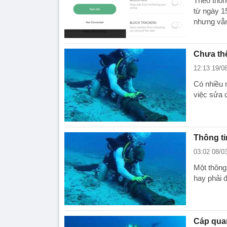
Theo thôn
từ ngày 1
nhưng vẫn
Chưa th
12:13 19/0
Có nhiều n
việc sửa 
Thông ti
03:02 08/0
Một thông
hay phải 
Cáp qua