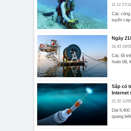
11:12 17/1
Các công 
tuyến cáp
Ngày 21/
16:43 19/0
Các lỗi t
hoàn tất,
Sắp có t
Internet
21:32 12/0
Dài 9,400
quang biển