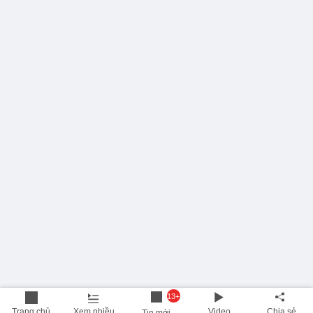
13+
Trang chủ
Xem nhiều
Video
Chia sẻ