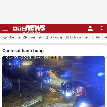
Mới nhất
Xem nhiều
💰 Giá vàng
📅 Lịch âm
☀️ Thời tiết

cảnh sát hành hung