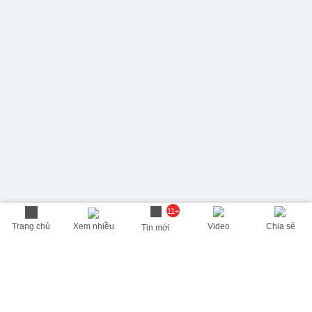
11+
Trang chủ
Xem nhiều
Video
Chia sẻ
Tin mới