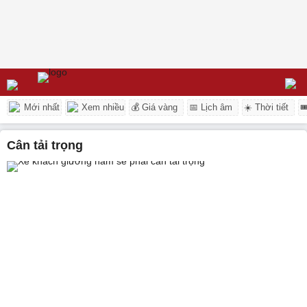
Mới nhất
Xem nhiều
💰 Giá vàng
📅 Lịch âm
☀️ Thời tiết

cân tải trọng