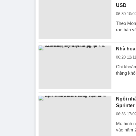
USD
06:30 10/0
Theo Mone
rao bán v
Nhà hoan
06:20 12/1
Chi khoản
thàng khô
Ngôi nhà
Sprinter
06:36 17/0
Mô hình n
vào năm 