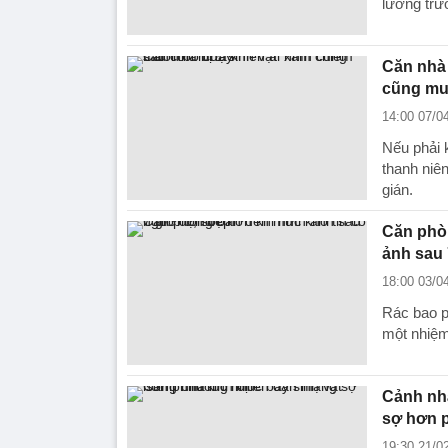
lường trư
Căn nhà 
cũng mu
14:00 07/0
Nếu phải 
thanh niên
gián.
Căn phòn
ảnh sau 
18:00 03/0
Rác bao p
một nhiệm 
Cảnh nhà
sợ hơn p
19:30 21/0