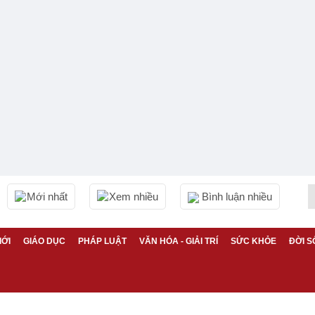
Mới nhất
Xem nhiều
Bình luận nhiều
IỚI
GIÁO DỤC
PHÁP LUẬT
VĂN HÓA - GIẢI TRÍ
SỨC KHỎE
ĐỜI S