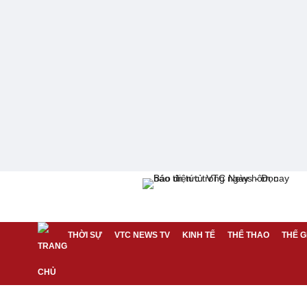
THỜI SỰ
VTC NEWS TV
KINH TẾ
THỂ THAO
THẾ G