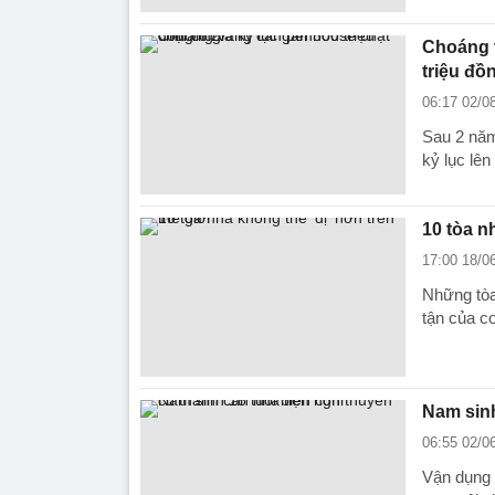
Choáng v
triệu đồ
06:17 02/0
Sau 2 năm
kỷ lục lên
10 tòa n
17:00 18/0
Những tòa
tận của c
Nam sinh
06:55 02/0
Vận dụng 