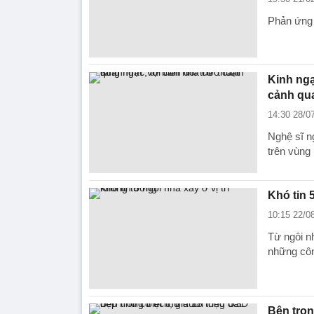
Phản ứng đ
Kinh ngạ
cảnh qu
14:30 28/0
Nghệ sĩ n
trên vùng
Khó tin 
10:15 22/0
Từ ngôi n
những côn
Bên tron