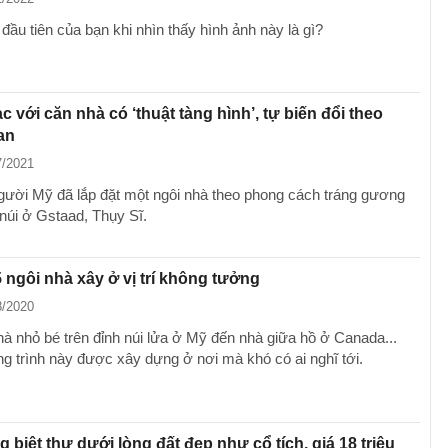
ầu tiên của bạn khi nhìn thấy hình ảnh này là gì?
c với căn nhà có ‘thuật tàng hình’, tự biến đổi theo
an
7/2021
gười Mỹ đã lắp đặt một ngôi nhà theo phong cách tráng gương
 núi ở Gstaad, Thụy Sĩ.
5 ngôi nhà xây ở vị trí không tưởng
8/2020
hà nhỏ bé trên đỉnh núi lửa ở Mỹ đến nhà giữa hồ ở Canada...
g trình này được xây dựng ở nơi mà khó có ai nghĩ tới.
g biệt thự dưới lòng đất đẹp như cổ tích, giá 18 triệu