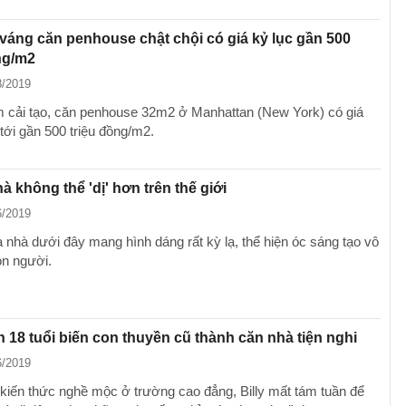
áng căn penhouse chật chội có giá kỷ lục gần 500
ng/m2
8/2019
 cải tạo, căn penhouse 32m2 ở Manhattan (New York) có giá
 tới gần 500 triệu đồng/m2.
hà không thể 'dị' hơn trên thế giới
6/2019
 nhà dưới đây mang hình dáng rất kỳ lạ, thể hiện óc sáng tạo vô
on người.
 18 tuổi biến con thuyền cũ thành căn nhà tiện nghi
6/2019
kiến thức nghề mộc ở trường cao đẳng, Billy mất tám tuần để