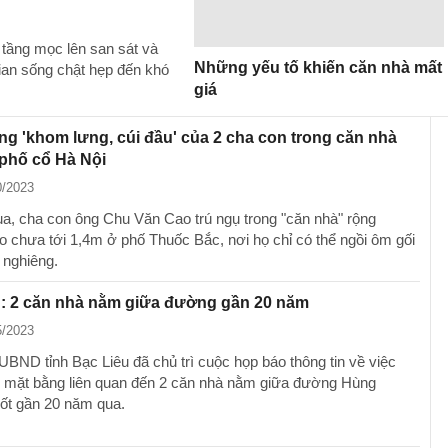
tầng mọc lên san sát và
Những yếu tố khiến căn nhà mất
gian sống chật hẹp đến khó
giá
g 'khom lưng, cúi đầu' của 2 cha con trong căn nhà
phố cổ Hà Nội
0/2023
a, cha con ông Chu Văn Cao trú ngụ trong "căn nhà" rộng
o chưa tới 1,4m ở phố Thuốc Bắc, nơi họ chỉ có thể ngồi ôm gối
nghiêng.
u: 2 căn nhà nằm giữa đường gần 20 năm
5/2023
UBND tỉnh Bạc Liêu đã chủ trì cuộc họp báo thông tin về việc
g mặt bằng liên quan đến 2 căn nhà nằm giữa đường Hùng
ốt gần 20 năm qua.