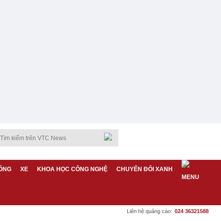
ỐNG
XE
KHOA HỌC CÔNG NGHỆ
CHUYỂN ĐỔI XANH
Liên hệ quảng cáo:
024 36321588