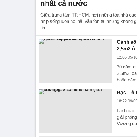
nhất cả nước
Giữa trung tâm TP.HCM, nơi những tòa nhà cao 
nhịp sống luôn hối hả, vẫn tồn tại những không 
tin.
Cảnh sốn
2,5m2 ở 
12:06 05/1
30 năm qu
2,5m2, ca
hoặc nằm 
Bạc Liê
18:22 09/0
Lãnh đạo 
giải phón
Vương su