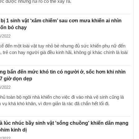
ớc được những rủi ro có thể xảy ra.
bị 1 sinh vật ‘xâm chiếm’ sau cơn mưa khiến ai nhìn
ốn bỏ chạy
4/2022
kể đến một loài vật tuy nhỏ bé nhưng đủ sức khiến phụ nữ đến
, trẻ con hay người già đều kinh hãi, không gì khác chính là loài
g bẩn đến mức khó tin có người ở, sốc hơn khi nhìn
7 giờ dọn dẹp
4/2022
hủ toàn bộ ngôi nhà khiến cho việc đi vào nhà vệ sinh cũng là
vụ khá khó khăn, vì đơn giản là rác đã chắn hết lối đi.
 lúc nhúc bầy sinh vật 'sổng chuồng' khiến dân mạng
him kinh dị
2/2022