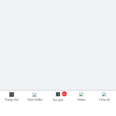
11+
Trang chủ
Xem nhiều
Video
Chia sẻ
Tin mới