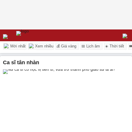
Mới nhất
Xem nhiều
💰 Giá vàng
📅 Lịch âm
☀️ Thời tiết

ca sĩ tân nhàn