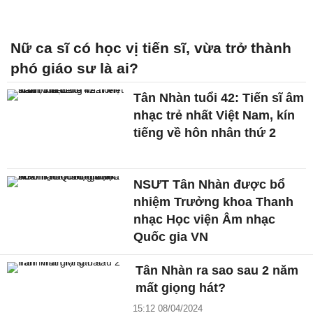
Nữ ca sĩ có học vị tiến sĩ, vừa trở thành
phó giáo sư là ai?
Tân Nhàn tuổi 42: Tiến sĩ âm
nhạc trẻ nhất Việt Nam, kín
tiếng về hôn nhân thứ 2
NSƯT Tân Nhàn được bổ
nhiệm Trưởng khoa Thanh
nhạc Học viện Âm nhạc
Quốc gia VN
Tân Nhàn ra sao sau 2 năm
mất giọng hát?
15:12 08/04/2024