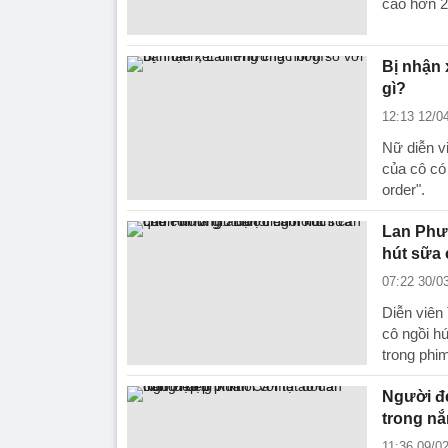
cao hơn 2
Bị nhận 
gì?
12:13 12/0
Nữ diễn v
của cô có
order".
Lan Phươ
hút sữa 
07:22 30/0
Diễn viên
cô ngồi h
trong phi
Người đẹ
trong n
11:36 09/0