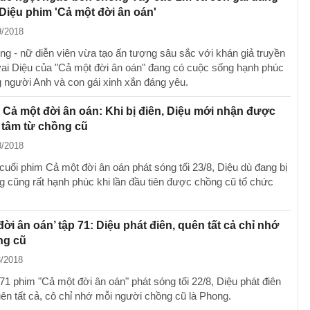
Diệu phim 'Cả một đời ân oán'
9/2018
g - nữ diễn viên vừa tạo ấn tượng sâu sắc với khán giả truyền
vai Diệu của "Cả một đời ân oán" đang có cuộc sống hạnh phúc
 người Anh và con gái xinh xắn đáng yêu.
 Cả một đời ân oán: Khi bị điên, Diệu mới nhận được
 tâm từ chồng cũ
8/2018
cuối phim Cả một đời ân oán phát sóng tối 23/8, Diệu dù đang bị
g cũng rất hạnh phúc khi lần đầu tiên được chồng cũ tổ chức
đời ân oán’ tập 71: Diệu phát điên, quên tất cả chỉ nhớ
ng cũ
8/2018
71 phim "Cả một đời ân oán" phát sóng tối 22/8, Diệu phát điên
uên tất cả, cô chỉ nhớ mỗi người chồng cũ là Phong.