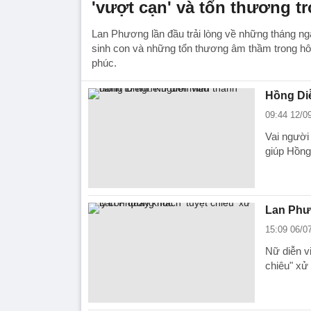
'vượt cạn' và tổn thương t
Lan Phương lần đầu trải lòng về những tháng n
sinh con và những tổn thương âm thầm trong h
phúc.
Hồng Di
09:44 12/0
Vai người
giúp Hồng
Lan Phươ
15:09 06/0
Nữ diễn v
chiêu" xử