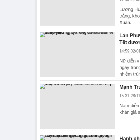
Lương Huy
trắng, kh
Xuân.
Lan Phươ
Tết dươn
14:59 02/0
Nữ diễn v
ngay tron
nhiễm trù
Mạnh Trư
15:31 28/1
Nam diễn v
khán giả 
Hạnh ph