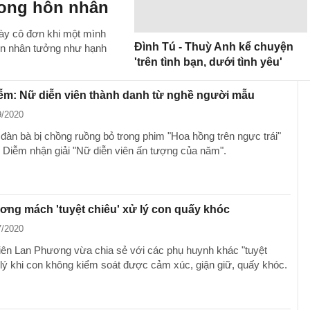
rong hôn nhân
gày cô đơn khi một mình
Đình Tú - Thuỳ Anh kể chuyện
ôn nhân tưởng như hạnh
'trên tình bạn, dưới tình yêu'
ễm: Nữ diễn viên thành danh từ nghề người mẫu
9/2020
 đàn bà bị chồng ruồng bỏ trong phim "Hoa hồng trên ngực trái"
 Diễm nhận giải "Nữ diễn viên ấn tượng của năm".
ng mách 'tuyệt chiêu' xử lý con quấy khóc
7/2020
iên Lan Phương vừa chia sẻ với các phụ huynh khác "tuyệt
 lý khi con không kiểm soát được cảm xúc, giận giữ, quấy khóc.