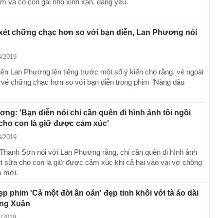
m và cô con gái nhỏ xinh xắn, đáng yêu.
xét chững chạc hơn so với bạn diễn, Lan Phương nói
4/2019
iên Lan Phương lên tiếng trước một số ý kiến cho rằng, vẻ ngoài
 vẻ chững chạc hơn so với bạn diễn trong phim "Nàng dâu
ng: 'Bạn diễn nói chỉ cần quên đi hình ảnh tôi ngồi
cho con là giữ được cảm xúc'
3/2019
 Thanh Sơn nói với Lan Phương rằng, chỉ cần quên đi hình ảnh
út sữa cho con là giữ được cảm xúc khi cả hai vào vai vợ chồng
m mới.
p phim 'Cả một đời ân oán' đẹp tinh khôi với tà áo dài
ắng Xuân
2/2019