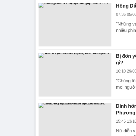
Hồng Di
07:36 05/0
"Những va
nhiều phi
Bị đồn y
gì?
16:10 29/0
"Chúng tô
mọi người
Đính hôn
Phương 
15:45 13/1
Nữ diễn v