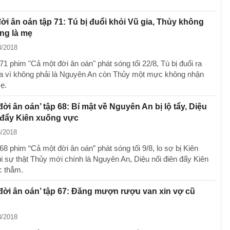
ời ân oán tập 71: Tú bị đuổi khỏi Vũ gia, Thủy không
ng là mẹ
8/2018
71 phim "Cả một đời ân oán" phát sóng tối 22/8, Tú bị đuổi ra
ia vì không phải là Nguyên An còn Thủy một mực không nhận
ẹ.
đời ân oán’ tập 68: Bí mật về Nguyên An bị lộ tẩy, Diệu
 đẩy Kiên xuống vực
8/2018
68 phim “Cả một đời ân oán” phát sóng tối 9/8, lo sợ bị Kiên
i sự thật Thủy mới chính là Nguyên An, Diệu nổi điên đẩy Kiên
c thẳm.
đời ân oán’ tập 67: Đăng mượn rượu van xin vợ cũ
8/2018