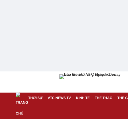
THỜI SỰ
VTC NEWS TV
KINH TẾ
THỂ THAO
THẾ G