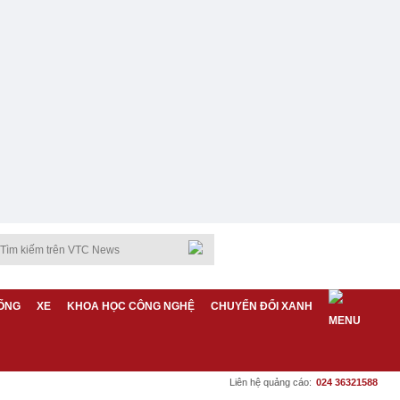
ỐNG
XE
KHOA HỌC CÔNG NGHỆ
CHUYỂN ĐỔI XANH
Liên hệ quảng cáo:
024 36321588