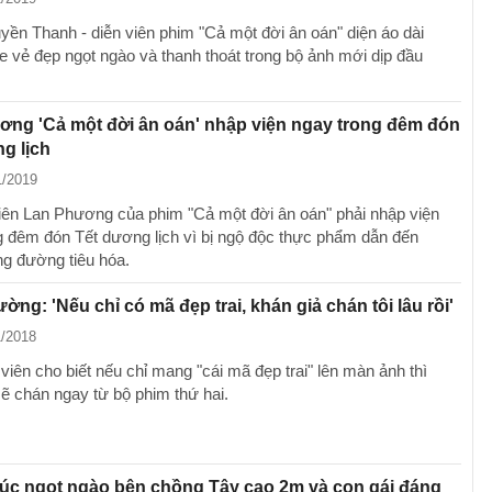
ền Thanh - diễn viên phim "Cả một đời ân oán" diện áo dài
oe vẻ đẹp ngọt ngào và thanh thoát trong bộ ảnh mới dịp đầu
ng 'Cả một đời ân oán' nhập viện ngay trong đêm đón
g lịch
1/2019
iên Lan Phương của phim "Cả một đời ân oán" phải nhập viện
g đêm đón Tết dương lịch vì bị ngộ độc thực phẩm dẫn đến
ng đường tiêu hóa.
ờng: 'Nếu chỉ có mã đẹp trai, khán giả chán tôi lâu rồi'
1/2018
iên cho biết nếu chỉ mang "cái mã đẹp trai" lên màn ảnh thì
sẽ chán ngay từ bộ phim thứ hai.
úc ngọt ngào bên chồng Tây cao 2m và con gái đáng