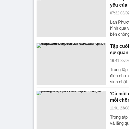
yêu của 
07:32 03/0
Lan Phươn
hình qua 
bên chồng
Tập cuối
sự quan
16:41 23/0
Trong tập 
điên nhưn
sinh nhật.
‘Cả một 
mỗi chồ
11:01 23/0
Trong tập 
và lãng q