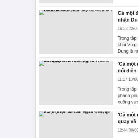
Cả một đ
nhận Du
16:33 22/0
Trong tập 
khỏi Vũ g
Dung là m
‘Cả một 
nổi điên
11:17 10/0
Trong tập 
phanh phu
xuống vự
‘Cả một 
quay về
12:44 09/0