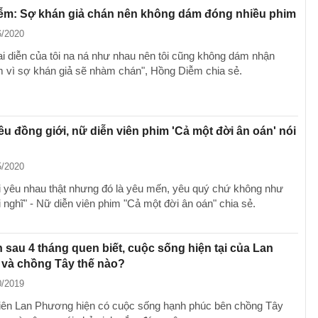
ễm: Sợ khán giả chán nên không dám đóng nhiều phim
6/2020
i diễn của tôi na ná như nhau nên tôi cũng không dám nhận
m vì sợ khán giả sẽ nhàm chán", Hồng Diễm chia sẻ.
êu đồng giới, nữ diễn viên phim 'Cả một đời ân oán' nói
5/2020
i yêu nhau thật nhưng đó là yêu mến, yêu quý chứ không như
 nghĩ" - Nữ diễn viên phim "Cả một đời ân oán" chia sẻ.
 sau 4 tháng quen biết, cuộc sống hiện tại của Lan
và chồng Tây thế nào?
0/2019
iên Lan Phương hiện có cuộc sống hạnh phúc bên chồng Tây