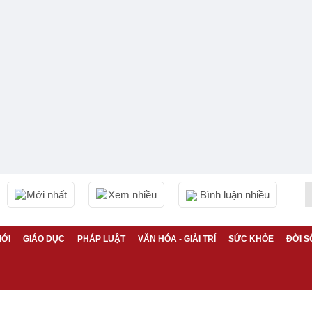
Mới nhất
Xem nhiều
Bình luận nhiều
IỚI
GIÁO DỤC
PHÁP LUẬT
VĂN HÓA - GIẢI TRÍ
SỨC KHỎE
ĐỜI S