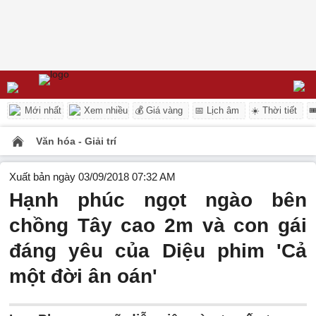
Mới nhất
Xem nhiều
💰 Giá vàng
📅 Lịch âm
☀️ Thời tiết

Văn hóa - Giải trí
Xuất bản ngày 03/09/2018 07:32 AM
Hạnh phúc ngọt ngào bên
chồng Tây cao 2m và con gái
đáng yêu của Diệu phim 'Cả
một đời ân oán'