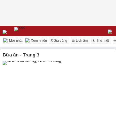
Mới nhất
Xem nhiều
💰 Giá vàng
📅 Lịch âm
☀️ Thời tiết

bữa ăn - Trang 3