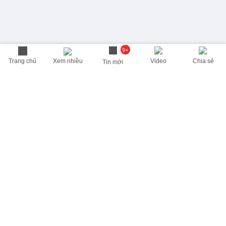
9+
Trang chủ
Xem nhiều
Video
Chia sẻ
Tin mới
THÔNG TIN HỮU ÍCH
Cập nhật nhanh các thông tin được quan tâm mỗi ngày