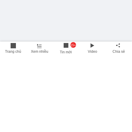
15+
Trang chủ
Xem nhiều
Video
Chia sẻ
Tin mới