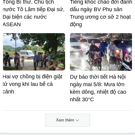
Tổng Bí thư, Chủ tịch
Tiếng khóc chào đời đánh
nước Tô Lâm tiếp Đại sứ,
dấu ngày BV Phụ sản
Đại biện các nước
Trung ương cơ sở 2 hoạt
ASEAN
động
Hai vợ chồng bị điện giật
Dự báo thời tiết Hà Nội
tử vong khi lau bể cá
ngày mai 5/8: Mưa lớn
cảnh
kèm dông, nhiệt độ cao
nhất 30°C
Xem thêm