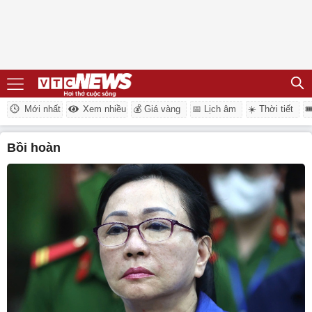
Mới nhất
Xem nhiều
💰 Giá vàng
📅 Lịch âm
☀️ Thời tiết

bồi hoàn