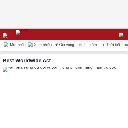
Mới nhất
Xem nhiều
💰 Giá vàng
📅 Lịch âm
☀️ Thời tiết

Best Worldwide Act