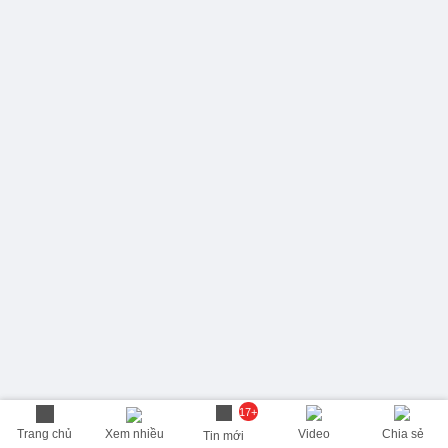
17+
Trang chủ
Xem nhiều
Video
Chia sẻ
Tin mới