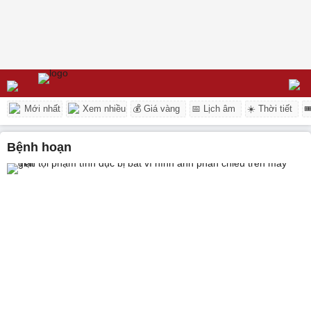
Mới nhất
Xem nhiều
💰 Giá vàng
📅 Lịch âm
☀️ Thời tiết

bệnh hoạn