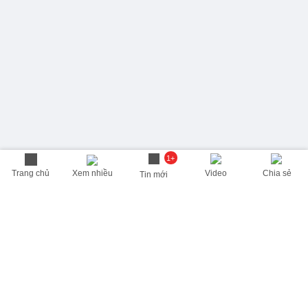
1+
Trang chủ
Xem nhiều
Video
Chia sẻ
Tin mới