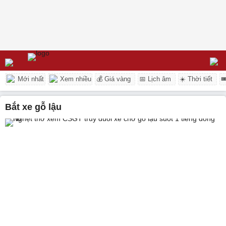
Mới nhất
Xem nhiều
💰 Giá vàng
📅 Lịch âm
☀️ Thời tiết

bắt xe gỗ lậu