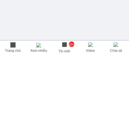
10+
Trang chủ
Xem nhiều
Video
Chia sẻ
Tin mới